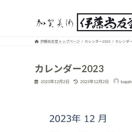
コ
ナ
ン
ビ
テ
ゲ
ン
ー
ツ
シ
伊藤尚友堂 トップページ
カレンダー2023
カレンダー
へ
ョ
ス
ン
キ
に
カレンダー2023
ッ
移
プ
動
最
2023年12月2日
2023年12月2日
kagab
終
更
新
日
時
: